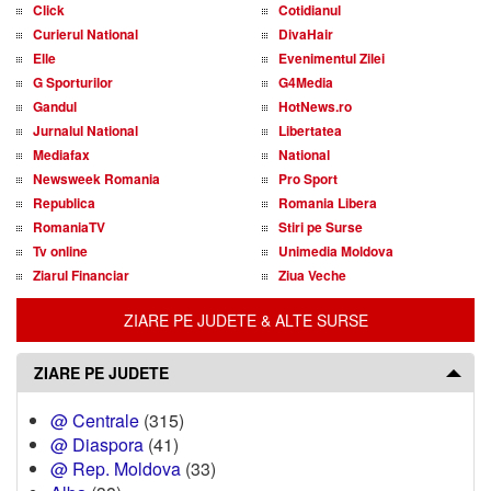
Click
Cotidianul
Curierul National
DivaHair
Elle
Evenimentul Zilei
G Sporturilor
G4Media
Gandul
HotNews.ro
Jurnalul National
Libertatea
Mediafax
National
Newsweek Romania
Pro Sport
Republica
Romania Libera
RomaniaTV
Stiri pe Surse
Tv online
Unimedia Moldova
Ziarul Financiar
Ziua Veche
ZIARE PE JUDETE & ALTE SURSE
ZIARE PE JUDETE
@ Centrale
(315)
@ Diaspora
(41)
@ Rep. Moldova
(33)