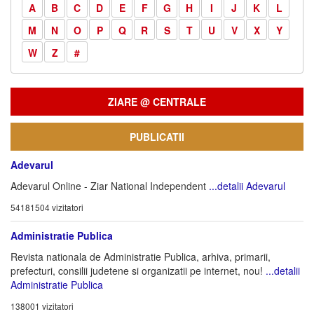
A
B
C
D
E
F
G
H
I
J
K
L
M
N
O
P
Q
R
S
T
U
V
X
Y
W
Z
#
ZIARE @ CENTRALE
PUBLICATII
Adevarul
Adevarul Online - Ziar National Independent
...detalii Adevarul
54181504 vizitatori
Administratie Publica
Revista nationala de Administratie Publica, arhiva, primarii,
prefecturi, consilii judetene si organizatii pe internet, nou!
...detalii
Administratie Publica
138001 vizitatori