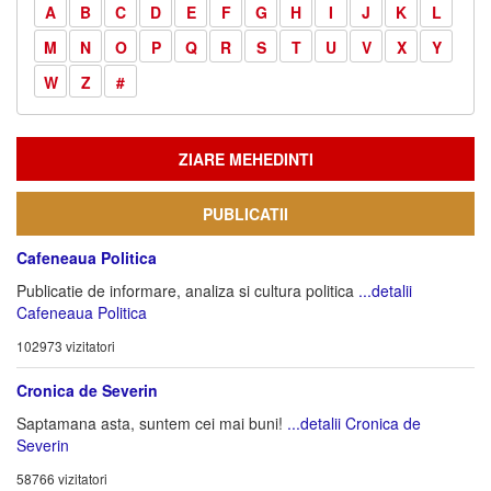
A
B
C
D
E
F
G
H
I
J
K
L
M
N
O
P
Q
R
S
T
U
V
X
Y
W
Z
#
ZIARE MEHEDINTI
PUBLICATII
Cafeneaua Politica
Publicatie de informare, analiza si cultura politica
...detalii
Cafeneaua Politica
102973 vizitatori
Cronica de Severin
Saptamana asta, suntem cei mai buni!
...detalii Cronica de
Severin
58766 vizitatori