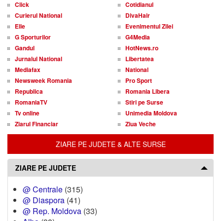
Click
Cotidianul
Curierul National
DivaHair
Elle
Evenimentul Zilei
G Sporturilor
G4Media
Gandul
HotNews.ro
Jurnalul National
Libertatea
Mediafax
National
Newsweek Romania
Pro Sport
Republica
Romania Libera
RomaniaTV
Stiri pe Surse
Tv online
Unimedia Moldova
Ziarul Financiar
Ziua Veche
ZIARE PE JUDETE & ALTE SURSE
ZIARE PE JUDETE
@ Centrale
(315)
@ Diaspora
(41)
@ Rep. Moldova
(33)