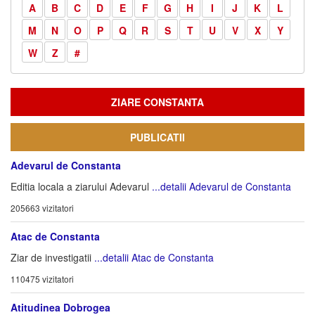
A
B
C
D
E
F
G
H
I
J
K
L
M
N
O
P
Q
R
S
T
U
V
X
Y
W
Z
#
ZIARE CONSTANTA
PUBLICATII
Adevarul de Constanta
Editia locala a ziarului Adevarul
...detalii Adevarul de Constanta
205663 vizitatori
Atac de Constanta
Ziar de investigatii
...detalii Atac de Constanta
110475 vizitatori
Atitudinea Dobrogea