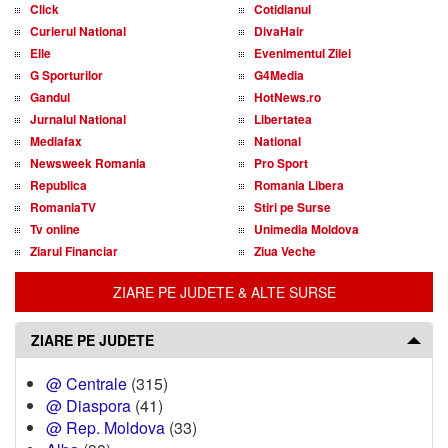
Click
Cotidianul
Curierul National
DivaHair
Elle
Evenimentul Zilei
G Sporturilor
G4Media
Gandul
HotNews.ro
Jurnalul National
Libertatea
Mediafax
National
Newsweek Romania
Pro Sport
Republica
Romania Libera
RomaniaTV
Stiri pe Surse
Tv online
Unimedia Moldova
Ziarul Financiar
Ziua Veche
ZIARE PE JUDETE & ALTE SURSE
ZIARE PE JUDETE
@ Centrale
(315)
@ Diaspora
(41)
@ Rep. Moldova
(33)