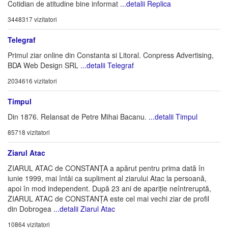
Cotidian de atitudine bine informat
...detalii Replica
3448317 vizitatori
Telegraf
Primul ziar online din Constanta si Litoral. Conpress Advertising,
BDA Web Design SRL
...detalii Telegraf
2034616 vizitatori
Timpul
Din 1876. Relansat de Petre Mihai Bacanu.
...detalii Timpul
85718 vizitatori
Ziarul Atac
ZIARUL ATAC de CONSTANȚA a apărut pentru prima dată în
iunie 1999, mai întâi ca supliment al ziarului Atac la persoană,
apoi în mod independent. După 23 ani de apariție neîntreruptă,
ZIARUL ATAC de CONSTANȚA este cel mai vechi ziar de profil
din Dobrogea
...detalii Ziarul Atac
10864 vizitatori