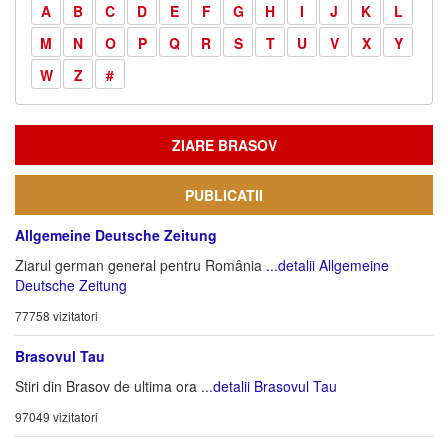
A
B
C
D
E
F
G
H
I
J
K
L
M
N
O
P
Q
R
S
T
U
V
X
Y
W
Z
#
ZIARE BRASOV
PUBLICATII
Allgemeine Deutsche Zeitung
Ziarul german general pentru România
...detalii Allgemeine
Deutsche Zeitung
77758 vizitatori
Brasovul Tau
Stiri din Brasov de ultima ora
...detalii Brasovul Tau
97049 vizitatori