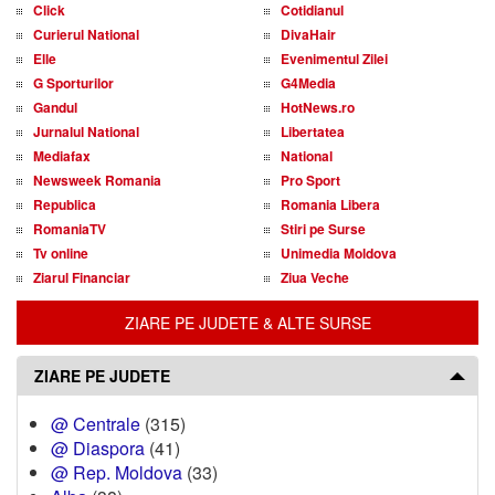
Click
Cotidianul
Curierul National
DivaHair
Elle
Evenimentul Zilei
G Sporturilor
G4Media
Gandul
HotNews.ro
Jurnalul National
Libertatea
Mediafax
National
Newsweek Romania
Pro Sport
Republica
Romania Libera
RomaniaTV
Stiri pe Surse
Tv online
Unimedia Moldova
Ziarul Financiar
Ziua Veche
ZIARE PE JUDETE & ALTE SURSE
ZIARE PE JUDETE
@ Centrale
(315)
@ Diaspora
(41)
@ Rep. Moldova
(33)