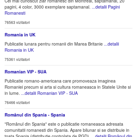
Cel mai cunoscut ziar romanesc din Montreal, saptamanal, 20
pagini, 4 color, 3000 exemplare saptamanal.
...detalii Pagini
Romanesti
76563 vizitatori
Romania in UK
Publicatie lunara pentru romanii din Marea Britanie
...detalii
Romania in UK
75361 vizitatori
Romanian VIP - SUA
Publicatie romano-americana care promoveaza imaginea
Romaniei precum si arta si cultura romaneasca in Statele Unite si
in lume.
...detalii Romanian VIP - SUA
76466 vizitatori
Românul din Spania - Spania
"Românul din Spania" este o publicatie romaneasca adresata
comunitatii romanesti din Spania. Apare bilunar si se distribuie in
toata Spania (distributie controlata de PGD).
...detalii Românul din