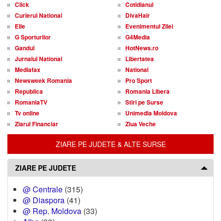
Click
Cotidianul
Curierul National
DivaHair
Elle
Evenimentul Zilei
G Sporturilor
G4Media
Gandul
HotNews.ro
Jurnalul National
Libertatea
Mediafax
National
Newsweek Romania
Pro Sport
Republica
Romania Libera
RomaniaTV
Stiri pe Surse
Tv online
Unimedia Moldova
Ziarul Financiar
Ziua Veche
ZIARE PE JUDETE & ALTE SURSE
ZIARE PE JUDETE
@ Centrale
(315)
@ Diaspora
(41)
@ Rep. Moldova
(33)