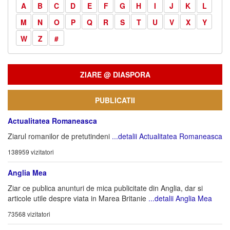
A
B
C
D
E
F
G
H
I
J
K
L
M
N
O
P
Q
R
S
T
U
V
X
Y
W
Z
#
ZIARE @ DIASPORA
PUBLICATII
Actualitatea Romaneasca
Ziarul romanilor de pretutindeni
...detalii Actualitatea Romaneasca
138959 vizitatori
Anglia Mea
Ziar ce publica anunturi de mica publicitate din Anglia, dar si
articole utile despre viata in Marea Britanie
...detalii Anglia Mea
73568 vizitatori