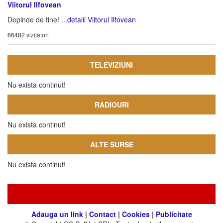
Viitorul Ilfovean
Depinde de tine!
...detalii Viitorul Ilfovean
66482 vizitatori
TELEVIZIUNI
Nu exista continut!
RADIOURI
Nu exista continut!
ALTE SURSE
Nu exista continut!
Adauga un link
|
Contact
|
Cookies
|
Publicitate