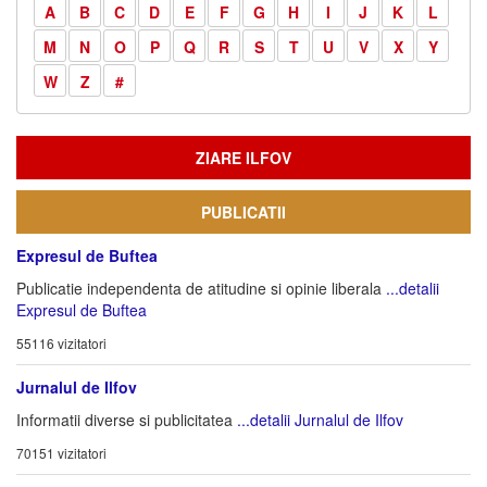
A
B
C
D
E
F
G
H
I
J
K
L
M
N
O
P
Q
R
S
T
U
V
X
Y
W
Z
#
ZIARE ILFOV
PUBLICATII
Expresul de Buftea
Publicatie independenta de atitudine si opinie liberala
...detalii
Expresul de Buftea
55116 vizitatori
Jurnalul de Ilfov
Informatii diverse si publicitatea
...detalii Jurnalul de Ilfov
70151 vizitatori