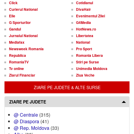
Click
Cotidianul
Curierul National
DivaHair
Elle
Evenimentul Zilei
G Sporturilor
G4Media
Gandul
HotNews.ro
Jurnalul National
Libertatea
Mediafax
National
Newsweek Romania
Pro Sport
Republica
Romania Libera
RomaniaTV
Stiri pe Surse
Tv online
Unimedia Moldova
Ziarul Financiar
Ziua Veche
ZIARE PE JUDETE & ALTE SURSE
ZIARE PE JUDETE
@ Centrale
(315)
@ Diaspora
(41)
@ Rep. Moldova
(33)