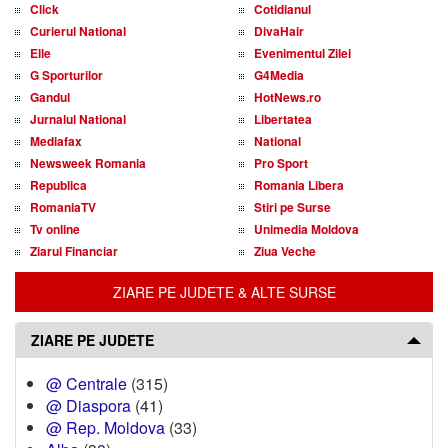
Click
Cotidianul
Curierul National
DivaHair
Elle
Evenimentul Zilei
G Sporturilor
G4Media
Gandul
HotNews.ro
Jurnalul National
Libertatea
Mediafax
National
Newsweek Romania
Pro Sport
Republica
Romania Libera
RomaniaTV
Stiri pe Surse
Tv online
Unimedia Moldova
Ziarul Financiar
Ziua Veche
ZIARE PE JUDETE & ALTE SURSE
ZIARE PE JUDETE
@ Centrale
(315)
@ Diaspora
(41)
@ Rep. Moldova
(33)