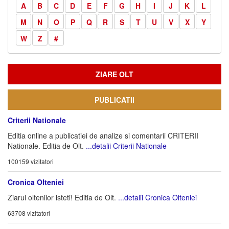
A
B
C
D
E
F
G
H
I
J
K
L
M
N
O
P
Q
R
S
T
U
V
X
Y
W
Z
#
ZIARE OLT
PUBLICATII
Criterii Nationale
Editia online a publicatiei de analize si comentarii CRITERII
Nationale. Editia de Olt.
...detalii Criterii Nationale
100159 vizitatori
Cronica Olteniei
Ziarul oltenilor isteti! Editia de Olt.
...detalii Cronica Olteniei
63708 vizitatori