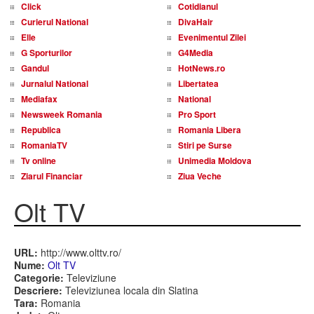
Click
Cotidianul
Curierul National
DivaHair
Elle
Evenimentul Zilei
G Sporturilor
G4Media
Gandul
HotNews.ro
Jurnalul National
Libertatea
Mediafax
National
Newsweek Romania
Pro Sport
Republica
Romania Libera
RomaniaTV
Stiri pe Surse
Tv online
Unimedia Moldova
Ziarul Financiar
Ziua Veche
Olt TV
URL:
http://www.olttv.ro/
Nume:
Olt TV
Categorie:
Televiziune
Descriere:
Televiziunea locala din Slatina
Tara:
Romania