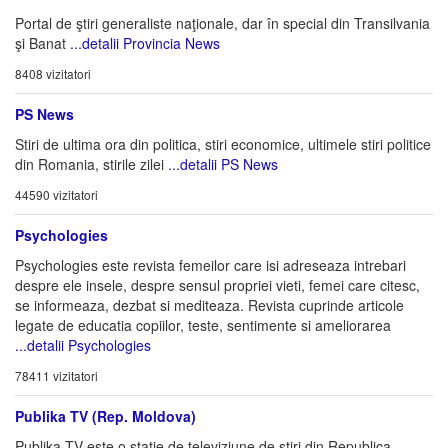
Portal de ştiri generaliste naţionale, dar în special din Transilvania
şi Banat
...detalii Provincia News
8408 vizitatori
PS News
Stiri de ultima ora din politica, stiri economice, ultimele stiri politice
din Romania, stirile zilei
...detalii PS News
44590 vizitatori
Psychologies
Psychologies este revista femeilor care isi adreseaza intrebari
despre ele insele, despre sensul propriei vieti, femei care citesc,
se informeaza, dezbat si mediteaza. Revista cuprinde articole
legate de educatia copiilor, teste, sentimente si ameliorarea
...detalii Psychologies
78411 vizitatori
Publika TV (Rep. Moldova)
Publika TV este o staţie de televiziune de ştiri din Republica