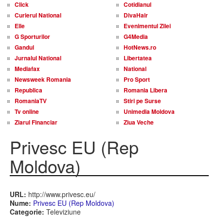
Click
Cotidianul
Curierul National
DivaHair
Elle
Evenimentul Zilei
G Sporturilor
G4Media
Gandul
HotNews.ro
Jurnalul National
Libertatea
Mediafax
National
Newsweek Romania
Pro Sport
Republica
Romania Libera
RomaniaTV
Stiri pe Surse
Tv online
Unimedia Moldova
Ziarul Financiar
Ziua Veche
Privesc EU (Rep
Moldova)
URL:
http://www.privesc.eu/
Nume:
Privesc EU (Rep Moldova)
Categorie:
Televiziune