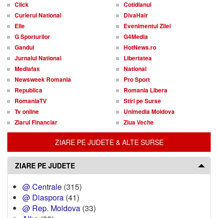
Click
Cotidianul
Curierul National
DivaHair
Elle
Evenimentul Zilei
G Sporturilor
G4Media
Gandul
HotNews.ro
Jurnalul National
Libertatea
Mediafax
National
Newsweek Romania
Pro Sport
Republica
Romania Libera
RomaniaTV
Stiri pe Surse
Tv online
Unimedia Moldova
Ziarul Financiar
Ziua Veche
ZIARE PE JUDETE & ALTE SURSE
ZIARE PE JUDETE
@ Centrale
(315)
@ Diaspora
(41)
@ Rep. Moldova
(33)