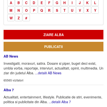
A
B
C
D
E
F
G
H
I
J
K
L
M
N
O
P
Q
R
S
T
U
V
X
Y
W
Z
#
ZIARE ALBA
PUBLICATII
AB News
Investigatii, moravuri, satira. Dosare si piper, buget deci exist,
umbla vorba, reportaje, interviuri, actualitati, opinii, multimedia. Un
ziar din judetul Alba.
...detalii AB News
65565 vizitatori
Alba 7
Actualitati, entertainment, lifestyle. Publicatie de stiri, evenimente,
politica si publicitate din Alba.
...detalii Alba 7