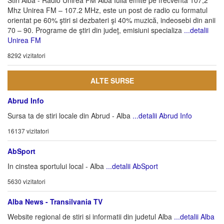
Stiri Alba - Radio Unirea FM Alba Iulia emite pe frecventa 107,2
Mhz Unirea FM – 107.2 MHz, este un post de radio cu formatul
orientat pe 60% ştiri si dezbateri şi 40% muzică, indeosebi din anii
70 – 90. Programe de ştiri din judeţ, emisiuni specializa
...detalii
Unirea FM
8292 vizitatori
ALTE SURSE
Abrud Info
Sursa ta de stiri locale din Abrud - Alba
...detalii Abrud Info
16137 vizitatori
AbSport
In cinstea sportului local - Alba
...detalii AbSport
5630 vizitatori
Alba News - Transilvania TV
Website regional de stiri si informatii din judetul Alba
...detalii Alba