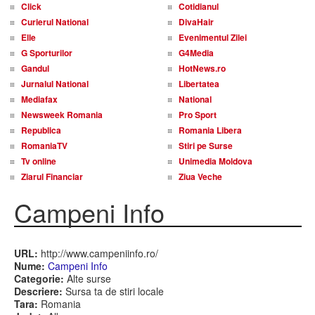
Click
Cotidianul
Curierul National
DivaHair
Elle
Evenimentul Zilei
G Sporturilor
G4Media
Gandul
HotNews.ro
Jurnalul National
Libertatea
Mediafax
National
Newsweek Romania
Pro Sport
Republica
Romania Libera
RomaniaTV
Stiri pe Surse
Tv online
Unimedia Moldova
Ziarul Financiar
Ziua Veche
Campeni Info
URL:
http://www.campeniinfo.ro/
Nume:
Campeni Info
Categorie:
Alte surse
Descriere:
Sursa ta de stiri locale
Tara:
Romania