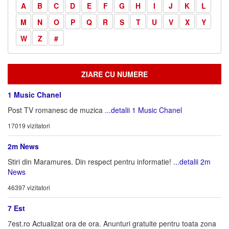
A
B
C
D
E
F
G
H
I
J
K
L
M
N
O
P
Q
R
S
T
U
V
X
Y
W
Z
#
ZIARE CU NUMERE
1 Music Chanel
Post TV romanesc de muzica
...detalii 1 Music Chanel
17019 vizitatori
2m News
Stiri din Maramures. Din respect pentru informatie!
...detalii 2m
News
46397 vizitatori
7 Est
7est.ro Actualizat ora de ora. Anunturi gratuite pentru toata zona