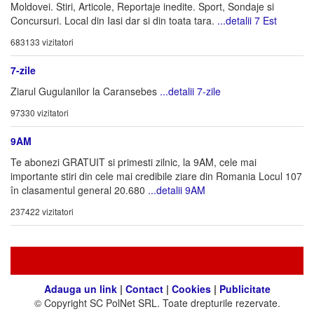
Moldovei. Stiri, Articole, Reportaje inedite. Sport, Sondaje si
Concursuri. Local din Iasi dar si din toata tara.
...detalii 7 Est
683133 vizitatori
7-zile
Ziarul Gugulanilor la Caransebes
...detalii 7-zile
97330 vizitatori
9AM
Te abonezi GRATUIT si primesti zilnic, la 9AM, cele mai
importante stiri din cele mai credibile ziare din Romania Locul 107
în clasamentul general 20.680
...detalii 9AM
237422 vizitatori
Adauga un link
|
Contact
|
Cookies
|
Publicitate
© Copyright SC PolNet SRL. Toate drepturile rezervate.