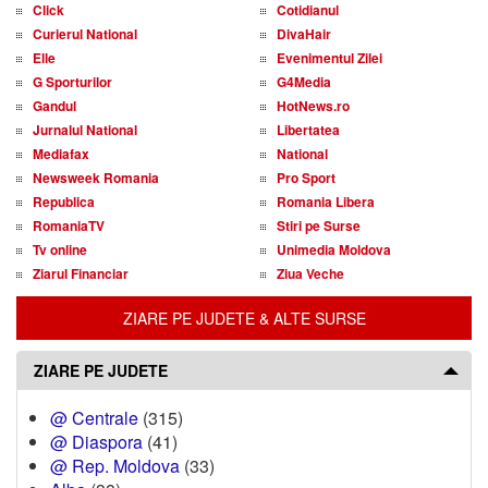
Click
Cotidianul
Curierul National
DivaHair
Elle
Evenimentul Zilei
G Sporturilor
G4Media
Gandul
HotNews.ro
Jurnalul National
Libertatea
Mediafax
National
Newsweek Romania
Pro Sport
Republica
Romania Libera
RomaniaTV
Stiri pe Surse
Tv online
Unimedia Moldova
Ziarul Financiar
Ziua Veche
ZIARE PE JUDETE & ALTE SURSE
ZIARE PE JUDETE
@ Centrale
(315)
@ Diaspora
(41)
@ Rep. Moldova
(33)