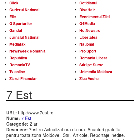
Click
Cotidianul
Curierul National
DivaHair
Elle
Evenimentul Zilei
G Sporturilor
G4Media
Gandul
HotNews.ro
Jurnalul National
Libertatea
Mediafax
National
Newsweek Romania
Pro Sport
Republica
Romania Libera
RomaniaTV
Stiri pe Surse
Tv online
Unimedia Moldova
Ziarul Financiar
Ziua Veche
7 Est
URL:
http://www.7est.ro
Nume:
7 Est
Categorie:
Ziar
Descriere:
7est.ro Actualizat ora de ora. Anunturi gratuite
pentru toata zona Moldovei. Stiri, Articole, Reportaje inedite.