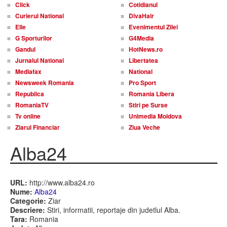
Click
Cotidianul
Curierul National
DivaHair
Elle
Evenimentul Zilei
G Sporturilor
G4Media
Gandul
HotNews.ro
Jurnalul National
Libertatea
Mediafax
National
Newsweek Romania
Pro Sport
Republica
Romania Libera
RomaniaTV
Stiri pe Surse
Tv online
Unimedia Moldova
Ziarul Financiar
Ziua Veche
Alba24
URL:
http://www.alba24.ro
Nume:
Alba24
Categorie:
Ziar
Descriere:
Stiri, informatii, reportaje din judetlul Alba.
Tara:
Romania