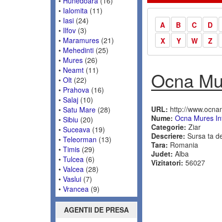
•
Hunedoara
(16)
•
Ialomita
(11)
•
Iasi
(24)
A
B
C
D
•
Ilfov
(3)
•
Maramures
(21)
X
Y
W
Z
•
Mehedinti
(25)
•
Mures
(26)
•
Neamt
(11)
Ocna Mur
•
Olt
(22)
•
Prahova
(16)
•
Salaj
(10)
URL:
http://www.ocnam
•
Satu Mare
(28)
Nume:
Ocna Mures In
•
Sibiu
(20)
Categorie:
Ziar
•
Suceava
(19)
Descriere:
Sursa ta de 
•
Teleorman
(13)
Tara:
Romania
•
Timis
(29)
Judet:
Alba
•
Tulcea
(6)
Vizitatori:
56027
•
Valcea
(28)
•
Vaslui
(7)
•
Vrancea
(9)
AGENTII DE PRESA