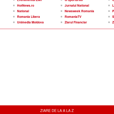
HotNews.ro
Jurnalul National
L
National
Newsweek Romania
P
Romania Libera
RomaniaTV
S
Unimedia Moldova
Ziarul Financiar
Z
ZIARE DE LA A LA Z