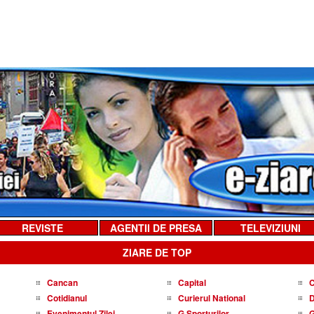
REVISTE
AGENTII DE PRESA
TELEVIZIUNI
ZIARE DE TOP
Cancan
Capital
C
Cotidianul
Curierul National
D
Evenimentul Zilei
G Sporturilor