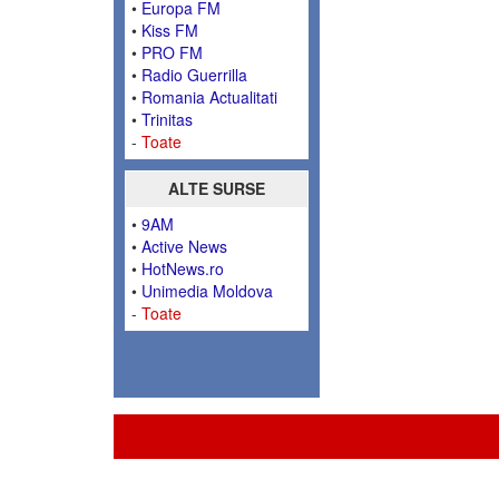
•
Europa FM
•
Kiss FM
•
PRO FM
•
Radio Guerrilla
•
Romania Actualitati
•
Trinitas
-
Toate
ALTE SURSE
•
9AM
•
Active News
•
HotNews.ro
•
Unimedia Moldova
-
Toate