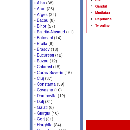
•
Alba
(38)
Gandul
•
Arad
(26)
Mediafax
•
Arges
(34)
Republica
•
Bacau
(8)
Tv online
•
Bihor
(27)
•
Bistrita-Nasaud
(11)
•
Botosani
(14)
•
Braila
(6)
•
Brasov
(18)
•
Bucuresti
(12)
•
Buzau
(12)
•
Calarasi
(18)
•
Caras-Severin
(16)
•
Cluj
(37)
•
Constanta
(39)
•
Covasna
(16)
•
Dambovita
(12)
•
Dolj
(31)
•
Galati
(6)
•
Giurgiu
(10)
•
Gorj
(31)
•
Harghita
(24)