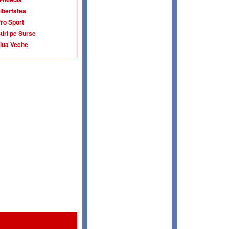
ibertatea
ro Sport
tiri pe Surse
iua Veche