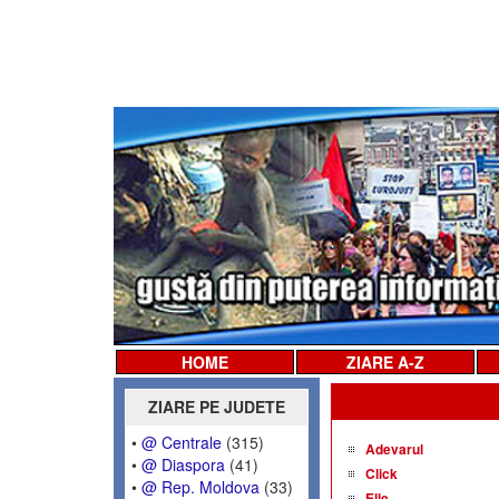
HOME
ZIARE A-Z
ZIARE PE JUDETE
•
@ Centrale
(315)
Adevarul
•
@ Diaspora
(41)
Click
•
@ Rep. Moldova
(33)
Elle