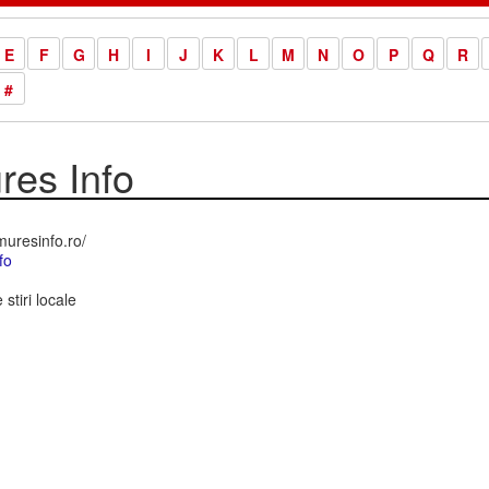
E
F
G
H
I
J
K
L
M
N
O
P
Q
R
#
es Info
uresinfo.ro/
fo
stiri locale