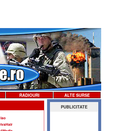
RADIOURI
ALTE SURSE
PUBLICITATE
iao
ivaHair
G4Media