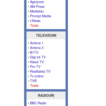
•
Agerpres
•
AM Press
•
Mediafax
•
Prompt Media
•
r/News
-
Toate
TELEVIZIUNI
•
Antena 1
•
Antena 3
•
B1TV
•
Digi 24 TV
•
Nasul TV
•
Pro TV
•
Realitatea TV
•
Tv online
•
TVR
-
Toate
RADIOURI
•
BBC Radio