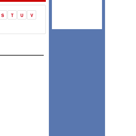
S
T
U
V