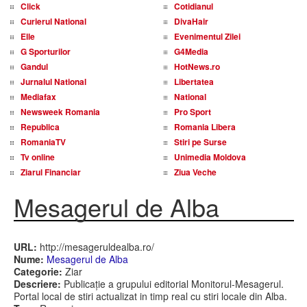
Click
Cotidianul
Curierul National
DivaHair
Elle
Evenimentul Zilei
G Sporturilor
G4Media
Gandul
HotNews.ro
Jurnalul National
Libertatea
Mediafax
National
Newsweek Romania
Pro Sport
Republica
Romania Libera
RomaniaTV
Stiri pe Surse
Tv online
Unimedia Moldova
Ziarul Financiar
Ziua Veche
Mesagerul de Alba
URL:
http://mesageruldealba.ro/
Nume:
Mesagerul de Alba
Categorie:
Ziar
Descriere:
Publicație a grupului editorial Monitorul-Mesagerul.
Portal local de stiri actualizat in timp real cu stiri locale din Alba.