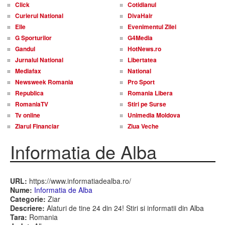
Click
Cotidianul
Curierul National
DivaHair
Elle
Evenimentul Zilei
G Sporturilor
G4Media
Gandul
HotNews.ro
Jurnalul National
Libertatea
Mediafax
National
Newsweek Romania
Pro Sport
Republica
Romania Libera
RomaniaTV
Stiri pe Surse
Tv online
Unimedia Moldova
Ziarul Financiar
Ziua Veche
Informatia de Alba
URL:
https://www.informatiadealba.ro/
Nume:
Informatia de Alba
Categorie:
Ziar
Descriere:
Alaturi de tine 24 din 24! Stiri si informatii din Alba
Tara:
Romania