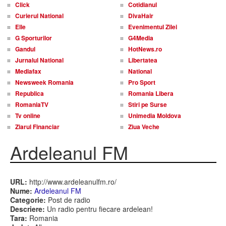
Click
Cotidianul
Curierul National
DivaHair
Elle
Evenimentul Zilei
G Sporturilor
G4Media
Gandul
HotNews.ro
Jurnalul National
Libertatea
Mediafax
National
Newsweek Romania
Pro Sport
Republica
Romania Libera
RomaniaTV
Stiri pe Surse
Tv online
Unimedia Moldova
Ziarul Financiar
Ziua Veche
Ardeleanul FM
URL:
http://www.ardeleanulfm.ro/
Nume:
Ardeleanul FM
Categorie:
Post de radio
Descriere:
Un radio pentru fiecare ardelean!
Tara:
Romania