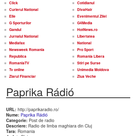
Click
Cotidianul
Curierul National
DivaHair
Elle
Evenimentul Zilei
G Sporturilor
G4Media
Gandul
HotNews.ro
Jurnalul National
Libertatea
Mediafax
National
Newsweek Romania
Pro Sport
Republica
Romania Libera
RomaniaTV
Stiri pe Surse
Tv online
Unimedia Moldova
Ziarul Financiar
Ziua Veche
Paprika Rádió
URL:
http://paprikaradio.ro/
Nume:
Paprika Rádió
Categorie:
Post de radio
Descriere:
Radio de limba maghiara din Cluj
Tara:
Romania