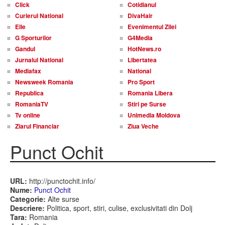
Click
Cotidianul
Curierul National
DivaHair
Elle
Evenimentul Zilei
G Sporturilor
G4Media
Gandul
HotNews.ro
Jurnalul National
Libertatea
Mediafax
National
Newsweek Romania
Pro Sport
Republica
Romania Libera
RomaniaTV
Stiri pe Surse
Tv online
Unimedia Moldova
Ziarul Financiar
Ziua Veche
Punct Ochit
URL:
http://punctochit.info/
Nume:
Punct Ochit
Categorie:
Alte surse
Descriere:
Politica, sport, stiri, culise, exclusivitati din Dolj
Tara:
Romania