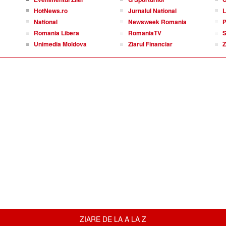
HotNews.ro
Jurnalul National
L
National
Newsweek Romania
P
Romania Libera
RomaniaTV
S
Unimedia Moldova
Ziarul Financiar
Z
ZIARE DE LA A LA Z