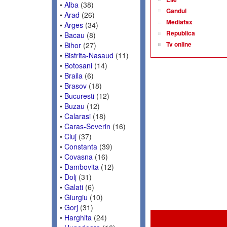
•
Alba
(38)
Gandul
•
Arad
(26)
Mediafax
•
Arges
(34)
Republica
•
Bacau
(8)
Tv online
•
Bihor
(27)
•
Bistrita-Nasaud
(11)
•
Botosani
(14)
•
Braila
(6)
•
Brasov
(18)
•
Bucuresti
(12)
•
Buzau
(12)
•
Calarasi
(18)
•
Caras-Severin
(16)
•
Cluj
(37)
•
Constanta
(39)
•
Covasna
(16)
•
Dambovita
(12)
•
Dolj
(31)
•
Galati
(6)
•
Giurgiu
(10)
•
Gorj
(31)
•
Harghita
(24)