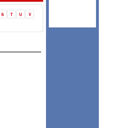
S
T
U
V