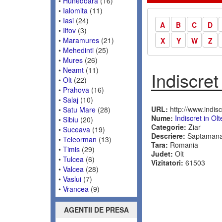
•
Hunedoara
(16)
•
Ialomita
(11)
•
Iasi
(24)
A
B
C
D
•
Ilfov
(3)
•
Maramures
(21)
X
Y
W
Z
•
Mehedinti
(25)
•
Mures
(26)
•
Neamt
(11)
Indiscret
•
Olt
(22)
•
Prahova
(16)
•
Salaj
(10)
URL:
http://www.indisc
•
Satu Mare
(28)
Nume:
Indiscret in Olt
•
Sibiu
(20)
Categorie:
Ziar
•
Suceava
(19)
Descriere:
Saptamanal 
•
Teleorman
(13)
Tara:
Romania
•
Timis
(29)
Judet:
Olt
•
Tulcea
(6)
Vizitatori:
61503
•
Valcea
(28)
•
Vaslui
(7)
•
Vrancea
(9)
AGENTII DE PRESA