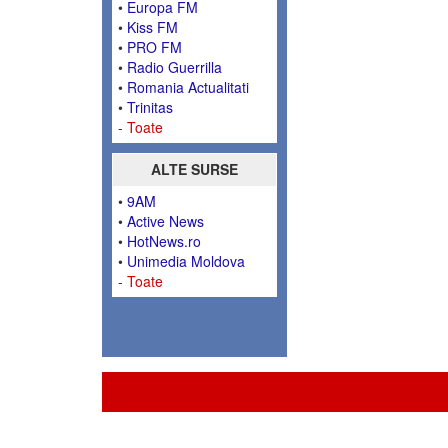
•
Europa FM
•
Kiss FM
•
PRO FM
•
Radio Guerrilla
•
Romania Actualitati
•
Trinitas
-
Toate
ALTE SURSE
•
9AM
•
Active News
•
HotNews.ro
•
Unimedia Moldova
-
Toate