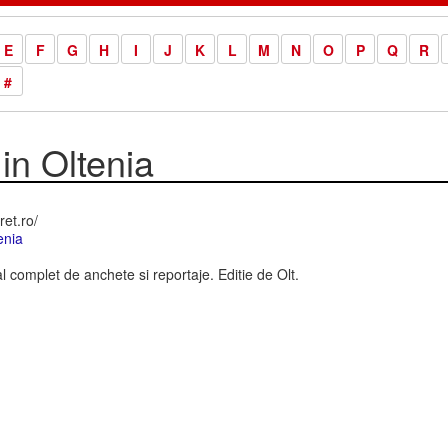
E
F
G
H
I
J
K
L
M
N
O
P
Q
R
#
 in Oltenia
ret.ro/
enia
complet de anchete si reportaje. Editie de Olt.