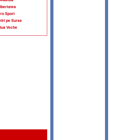
ibertatea
ro Sport
tiri pe Surse
iua Veche