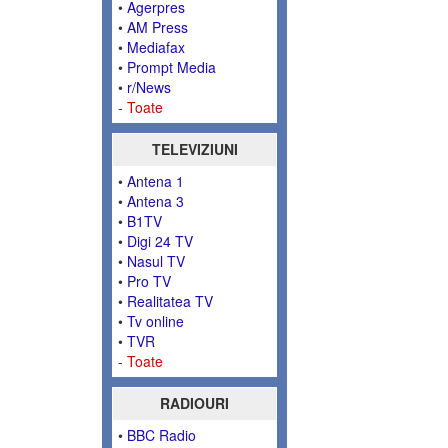
•
Agerpres
•
AM Press
•
Mediafax
•
Prompt Media
•
r/News
-
Toate
TELEVIZIUNI
•
Antena 1
•
Antena 3
•
B1TV
•
Digi 24 TV
•
Nasul TV
•
Pro TV
•
Realitatea TV
•
Tv online
•
TVR
-
Toate
RADIOURI
•
BBC Radio