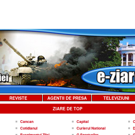
REVISTE
AGENTII DE PRESA
TELEVIZIUNI
ZIARE DE TOP
Cancan
Capital
C
Cotidianul
Curierul National
D
Evenimentul Zilei
G Sporturilor