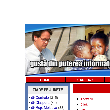
HOME
ZIARE A-Z
ZIARE PE JUDETE
•
@ Centrale
(315)
Adevarul
•
@ Diaspora
(41)
Click
•
@ Rep. Moldova
(33)
Elle