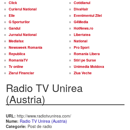
Click
Cotidianul
Curierul National
DivaHair
Elle
Evenimentul Zilei
G Sporturilor
G4Media
Gandul
HotNews.ro
Jurnalul National
Libertatea
Mediafax
National
Newsweek Romania
Pro Sport
Republica
Romania Libera
RomaniaTV
Stiri pe Surse
Tv online
Unimedia Moldova
Ziarul Financiar
Ziua Veche
Radio TV Unirea
(Austria)
URL:
http://www.radiotvunirea.com/
Nume:
Radio TV Unirea (Austria)
Categorie:
Post de radio