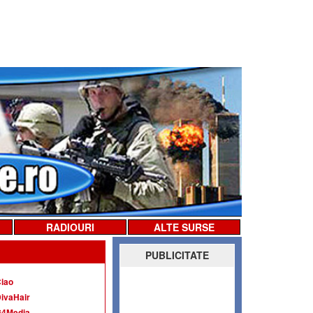
RADIOURI
ALTE SURSE
PUBLICITATE
iao
ivaHair
G4Media