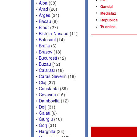
•
Alba
(38)
Gandul
•
Arad
(26)
Mediafax
•
Arges
(34)
Republica
•
Bacau
(8)
Tv online
•
Bihor
(27)
•
Bistrita-Nasaud
(11)
•
Botosani
(14)
•
Braila
(6)
•
Brasov
(18)
•
Bucuresti
(12)
•
Buzau
(12)
•
Calarasi
(18)
•
Caras-Severin
(16)
•
Cluj
(37)
•
Constanta
(39)
•
Covasna
(16)
•
Dambovita
(12)
•
Dolj
(31)
•
Galati
(6)
•
Giurgiu
(10)
•
Gorj
(31)
•
Harghita
(24)