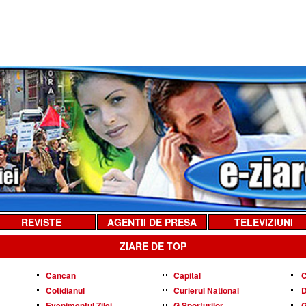
REVISTE
AGENTII DE PRESA
TELEVIZIUNI
ZIARE DE TOP
Cancan
Capital
C
Cotidianul
Curierul National
D
Evenimentul Zilei
G Sporturilor