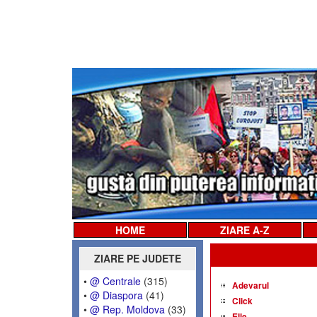
HOME
ZIARE A-Z
ZIARE PE JUDETE
•
@ Centrale
(315)
Adevarul
•
@ Diaspora
(41)
Click
•
@ Rep. Moldova
(33)
Elle