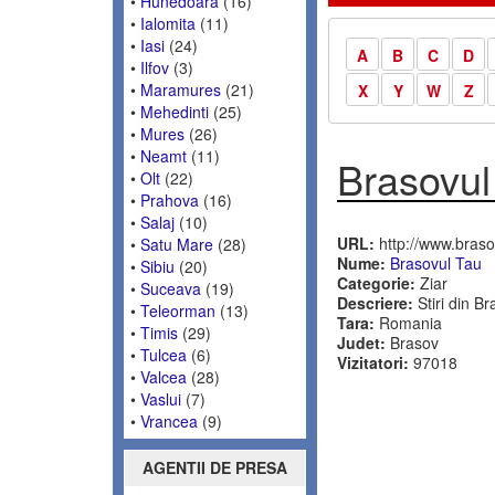
•
Hunedoara
(16)
•
Ialomita
(11)
•
Iasi
(24)
A
B
C
D
•
Ilfov
(3)
•
Maramures
(21)
X
Y
W
Z
•
Mehedinti
(25)
•
Mures
(26)
•
Neamt
(11)
Brasovul
•
Olt
(22)
•
Prahova
(16)
•
Salaj
(10)
URL:
http://www.braso
•
Satu Mare
(28)
Nume:
Brasovul Tau
•
Sibiu
(20)
Categorie:
Ziar
•
Suceava
(19)
Descriere:
Stiri din Br
•
Teleorman
(13)
Tara:
Romania
•
Timis
(29)
Judet:
Brasov
•
Tulcea
(6)
Vizitatori:
97018
•
Valcea
(28)
•
Vaslui
(7)
•
Vrancea
(9)
AGENTII DE PRESA