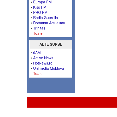
•
Europa FM
•
Kiss FM
•
PRO FM
•
Radio Guerrilla
•
Romania Actualitati
•
Trinitas
-
Toate
ALTE SURSE
•
9AM
•
Active News
•
HotNews.ro
•
Unimedia Moldova
-
Toate