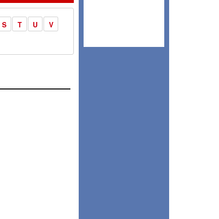
S
T
U
V