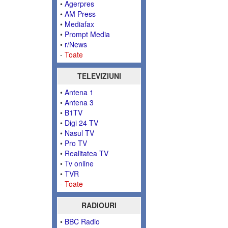
•
Agerpres
•
AM Press
•
Mediafax
•
Prompt Media
•
r/News
-
Toate
TELEVIZIUNI
•
Antena 1
•
Antena 3
•
B1TV
•
Digi 24 TV
•
Nasul TV
•
Pro TV
•
Realitatea TV
•
Tv online
•
TVR
-
Toate
RADIOURI
•
BBC Radio