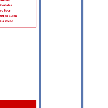
ibertatea
ro Sport
tiri pe Surse
iua Veche