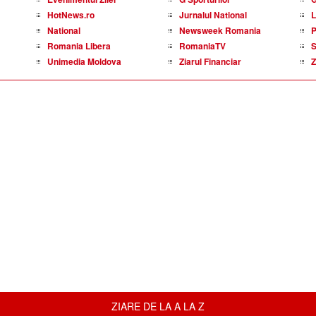
HotNews.ro
Jurnalul National
L
National
Newsweek Romania
P
Romania Libera
RomaniaTV
S
Unimedia Moldova
Ziarul Financiar
Z
ZIARE DE LA A LA Z