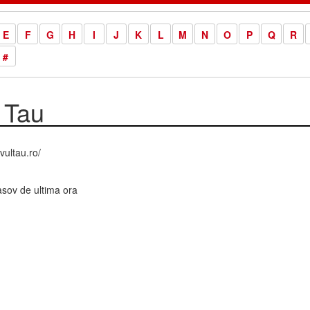
E
F
G
H
I
J
K
L
M
N
O
P
Q
R
#
 Tau
vultau.ro/
asov de ultima ora