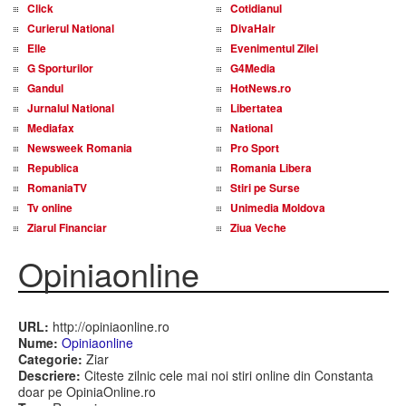
Click
Cotidianul
Curierul National
DivaHair
Elle
Evenimentul Zilei
G Sporturilor
G4Media
Gandul
HotNews.ro
Jurnalul National
Libertatea
Mediafax
National
Newsweek Romania
Pro Sport
Republica
Romania Libera
RomaniaTV
Stiri pe Surse
Tv online
Unimedia Moldova
Ziarul Financiar
Ziua Veche
Opiniaonline
URL:
http://opiniaonline.ro
Nume:
Opiniaonline
Categorie:
Ziar
Descriere:
Citeste zilnic cele mai noi stiri online din Constanta
doar pe OpiniaOnline.ro