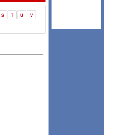
S
T
U
V