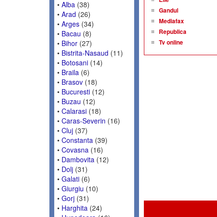
•
Alba
(38)
Gandul
•
Arad
(26)
Mediafax
•
Arges
(34)
Republica
•
Bacau
(8)
Tv online
•
Bihor
(27)
•
Bistrita-Nasaud
(11)
•
Botosani
(14)
•
Braila
(6)
•
Brasov
(18)
•
Bucuresti
(12)
•
Buzau
(12)
•
Calarasi
(18)
•
Caras-Severin
(16)
•
Cluj
(37)
•
Constanta
(39)
•
Covasna
(16)
•
Dambovita
(12)
•
Dolj
(31)
•
Galati
(6)
•
Giurgiu
(10)
•
Gorj
(31)
•
Harghita
(24)