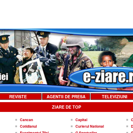
REVISTE
AGENTII DE PRESA
TELEVIZIUNI
ZIARE DE TOP
Cancan
Capital
C
Cotidianul
Curierul National
D
Evenimentul Zilei
G Sporturilor