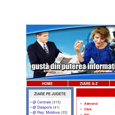
HOME
ZIARE A-Z
ZIARE PE JUDETE
•
@ Centrale
(315)
Adevarul
•
@ Diaspora
(41)
Click
•
@ Rep. Moldova
(33)
Elle