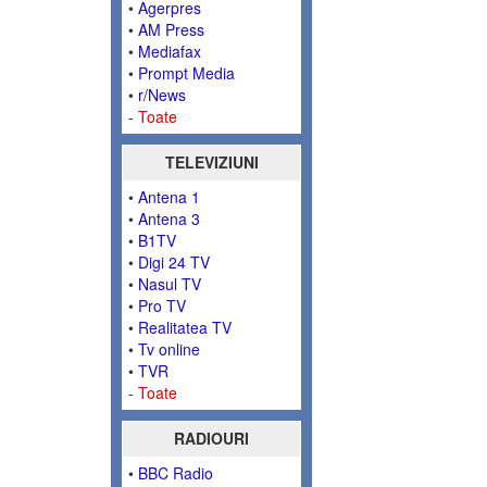
•
Agerpres
•
AM Press
•
Mediafax
•
Prompt Media
•
r/News
-
Toate
TELEVIZIUNI
•
Antena 1
•
Antena 3
•
B1TV
•
Digi 24 TV
•
Nasul TV
•
Pro TV
•
Realitatea TV
•
Tv online
•
TVR
-
Toate
RADIOURI
•
BBC Radio