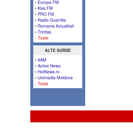
•
Europa FM
•
Kiss FM
•
PRO FM
•
Radio Guerrilla
•
Romania Actualitati
•
Trinitas
-
Toate
ALTE SURSE
•
9AM
•
Active News
•
HotNews.ro
•
Unimedia Moldova
-
Toate