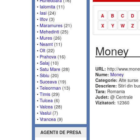
•
Hunedoara
(16)
•
Ialomita
(11)
•
Iasi
(24)
A
B
C
D
•
Ilfov
(3)
•
Maramures
(21)
X
Y
W
Z
•
Mehedinti
(25)
•
Mures
(26)
•
Neamt
(11)
Money
•
Olt
(22)
•
Prahova
(16)
•
Salaj
(10)
URL:
http://www.money
•
Satu Mare
(28)
Nume:
Money
•
Sibiu
(20)
Categorie:
Alte surse
•
Suceava
(19)
Descriere:
Stiri din bu
•
Teleorman
(13)
Tara:
Romania
•
Timis
(29)
Judet:
@ Centrale
•
Tulcea
(6)
Vizitatori:
12360
•
Valcea
(28)
•
Vaslui
(7)
•
Vrancea
(9)
AGENTII DE PRESA