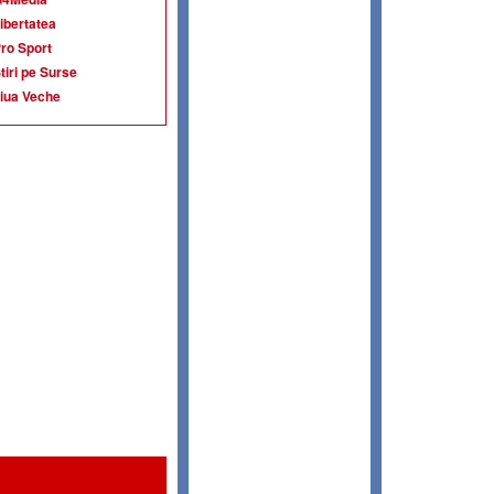
ibertatea
ro Sport
tiri pe Surse
iua Veche