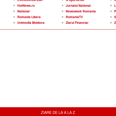
HotNews.ro
Jurnalul National
L
National
Newsweek Romania
P
Romania Libera
RomaniaTV
S
Unimedia Moldova
Ziarul Financiar
Z
ZIARE DE LA A LA Z