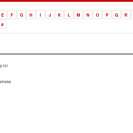
E
F
G
H
I
J
K
L
M
N
O
P
Q
R
#
.ro/
siness