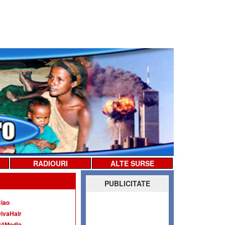
RADIOURI
ALTE SURSE
PUBLICITATE
iao
ivaHair
G4Media