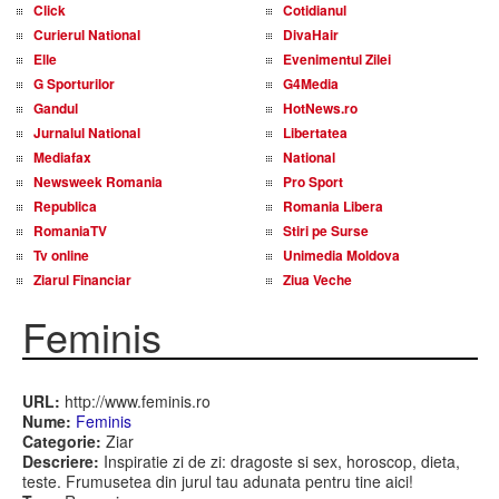
Click
Cotidianul
Curierul National
DivaHair
Elle
Evenimentul Zilei
G Sporturilor
G4Media
Gandul
HotNews.ro
Jurnalul National
Libertatea
Mediafax
National
Newsweek Romania
Pro Sport
Republica
Romania Libera
RomaniaTV
Stiri pe Surse
Tv online
Unimedia Moldova
Ziarul Financiar
Ziua Veche
Feminis
URL:
http://www.feminis.ro
Nume:
Feminis
Categorie:
Ziar
Descriere:
Inspiratie zi de zi: dragoste si sex, horoscop, dieta,
teste. Frumusetea din jurul tau adunata pentru tine aici!