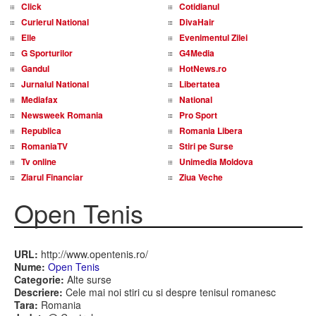
Click
Cotidianul
Curierul National
DivaHair
Elle
Evenimentul Zilei
G Sporturilor
G4Media
Gandul
HotNews.ro
Jurnalul National
Libertatea
Mediafax
National
Newsweek Romania
Pro Sport
Republica
Romania Libera
RomaniaTV
Stiri pe Surse
Tv online
Unimedia Moldova
Ziarul Financiar
Ziua Veche
Open Tenis
URL:
http://www.opentenis.ro/
Nume:
Open Tenis
Categorie:
Alte surse
Descriere:
Cele mai noi stiri cu si despre tenisul romanesc
Tara:
Romania