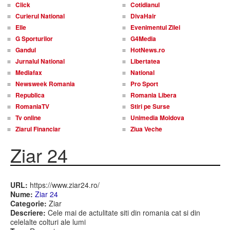
Click
Cotidianul
Curierul National
DivaHair
Elle
Evenimentul Zilei
G Sporturilor
G4Media
Gandul
HotNews.ro
Jurnalul National
Libertatea
Mediafax
National
Newsweek Romania
Pro Sport
Republica
Romania Libera
RomaniaTV
Stiri pe Surse
Tv online
Unimedia Moldova
Ziarul Financiar
Ziua Veche
Ziar 24
URL:
https://www.ziar24.ro/
Nume:
Ziar 24
Categorie:
Ziar
Descriere:
Cele mai de actulitate siti din romania cat si din
celelalte colturi ale lumi