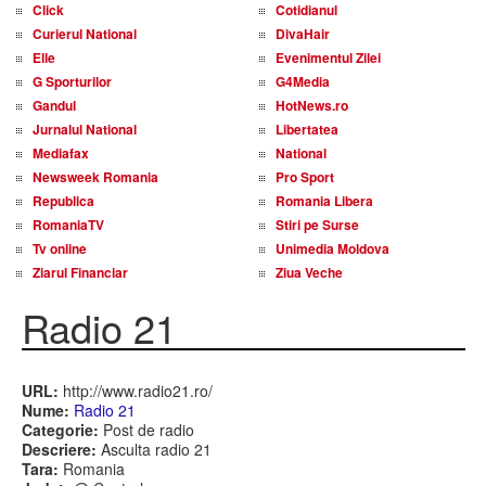
Click
Cotidianul
Curierul National
DivaHair
Elle
Evenimentul Zilei
G Sporturilor
G4Media
Gandul
HotNews.ro
Jurnalul National
Libertatea
Mediafax
National
Newsweek Romania
Pro Sport
Republica
Romania Libera
RomaniaTV
Stiri pe Surse
Tv online
Unimedia Moldova
Ziarul Financiar
Ziua Veche
Radio 21
URL:
http://www.radio21.ro/
Nume:
Radio 21
Categorie:
Post de radio
Descriere:
Asculta radio 21
Tara:
Romania