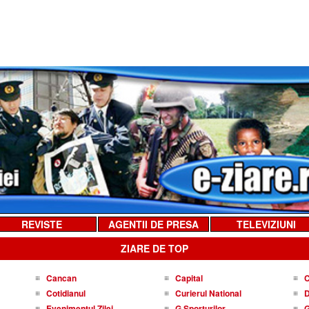
REVISTE
AGENTII DE PRESA
TELEVIZIUNI
ZIARE DE TOP
Cancan
Capital
C
Cotidianul
Curierul National
D
Evenimentul Zilei
G Sporturilor