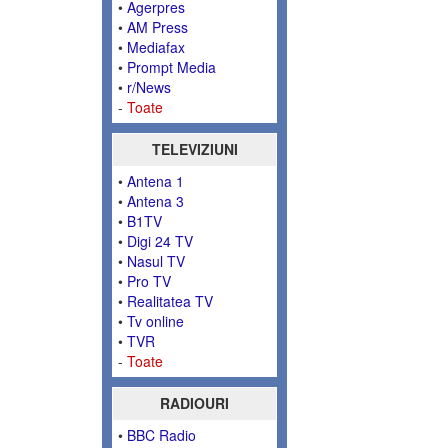
•
Agerpres
•
AM Press
•
Mediafax
•
Prompt Media
•
r/News
-
Toate
TELEVIZIUNI
•
Antena 1
•
Antena 3
•
B1TV
•
Digi 24 TV
•
Nasul TV
•
Pro TV
•
Realitatea TV
•
Tv online
•
TVR
-
Toate
RADIOURI
•
BBC Radio