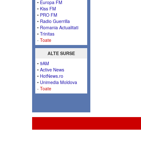
•
Europa FM
•
Kiss FM
•
PRO FM
•
Radio Guerrilla
•
Romania Actualitati
•
Trinitas
-
Toate
ALTE SURSE
•
9AM
•
Active News
•
HotNews.ro
•
Unimedia Moldova
-
Toate