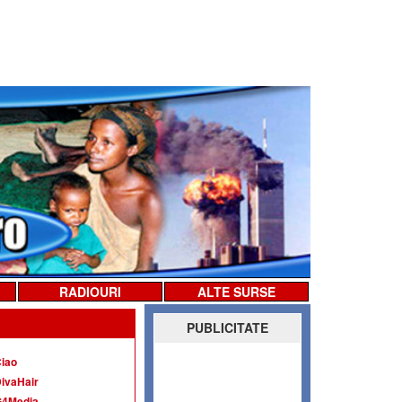
RADIOURI
ALTE SURSE
PUBLICITATE
iao
ivaHair
G4Media