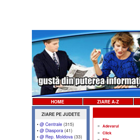
HOME
ZIARE A-Z
ZIARE PE JUDETE
•
@ Centrale
(315)
Adevarul
•
@ Diaspora
(41)
Click
•
@ Rep. Moldova
(33)
Elle