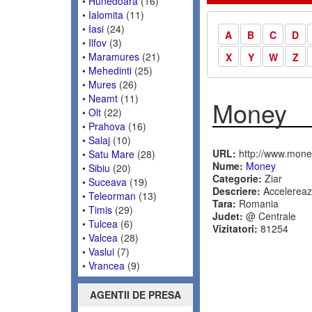
•
Hunedoara
(16)
•
Ialomita
(11)
•
Iasi
(24)
A
B
C
D
•
Ilfov
(3)
•
Maramures
(21)
X
Y
W
Z
•
Mehedinti
(25)
•
Mures
(26)
•
Neamt
(11)
Money
•
Olt
(22)
•
Prahova
(16)
•
Salaj
(10)
URL:
http://www.money
•
Satu Mare
(28)
Nume:
Money
•
Sibiu
(20)
Categorie:
Ziar
•
Suceava
(19)
Descriere:
Accelereaz
•
Teleorman
(13)
Tara:
Romania
•
Timis
(29)
Judet:
@ Centrale
•
Tulcea
(6)
Vizitatori:
81254
•
Valcea
(28)
•
Vaslui
(7)
•
Vrancea
(9)
AGENTII DE PRESA