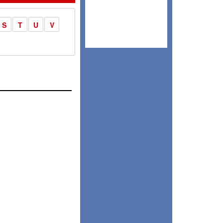
S
T
U
V