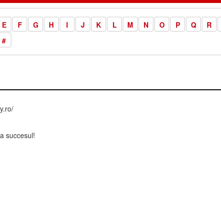
E
F
G
H
I
J
K
L
M
N
O
P
Q
R
#
.ro/
a succesul!