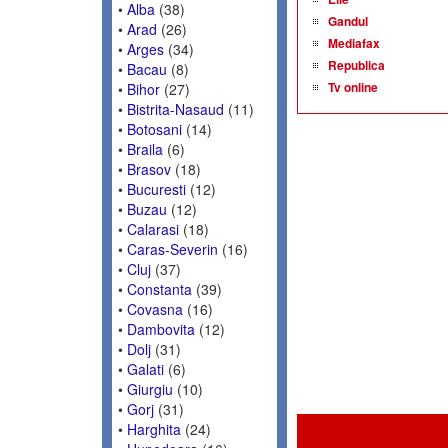
•
Alba
(38)
Gandul
•
Arad
(26)
Mediafax
•
Arges
(34)
Republica
•
Bacau
(8)
Tv online
•
Bihor
(27)
•
Bistrita-Nasaud
(11)
•
Botosani
(14)
•
Braila
(6)
•
Brasov
(18)
•
Bucuresti
(12)
•
Buzau
(12)
•
Calarasi
(18)
•
Caras-Severin
(16)
•
Cluj
(37)
•
Constanta
(39)
•
Covasna
(16)
•
Dambovita
(12)
•
Dolj
(31)
•
Galati
(6)
•
Giurgiu
(10)
•
Gorj
(31)
•
Harghita
(24)