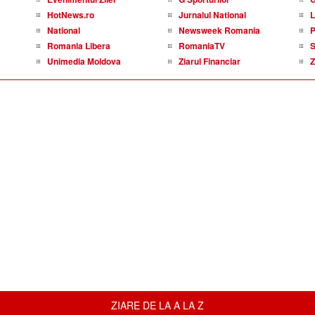
HotNews.ro
Jurnalul National
L
National
Newsweek Romania
P
Romania Libera
RomaniaTV
S
Unimedia Moldova
Ziarul Financiar
Z
ZIARE DE LA A LA Z