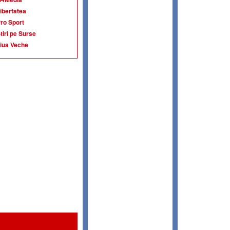
ibertatea
ro Sport
tiri pe Surse
iua Veche