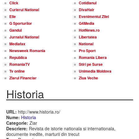
Click
Cotidianul
Curierul National
DivaHair
Elle
Evenimentul Zilei
G Sporturilor
G4Media
Gandul
HotNews.ro
Jurnalul National
Libertatea
Mediafax
National
Newsweek Romania
Pro Sport
Republica
Romania Libera
RomaniaTV
Stiri pe Surse
Tv online
Unimedia Moldova
Ziarul Financiar
Ziua Veche
Historia
URL:
http://www.historia.ro/
Nume:
Historia
Categorie:
Ziar
Descriere:
Revista de istorie nationala si internationala,
documente inedite, marturii din trecut