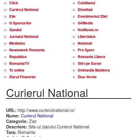
Click
Cotidianul
Curierul National
DivaHair
Elle
Evenimentul Zilei
G Sporturilor
G4Media
Gandul
HotNews.ro
Jurnalul National
Libertatea
Mediafax
National
Newsweek Romania
Pro Sport
Republica
Romania Libera
RomaniaTV
Stiri pe Surse
Tv online
Unimedia Moldova
Ziarul Financiar
Ziua Veche
Curierul National
URL:
http://www.curierulnational.ro/
Nume:
Curierul National
Categorie:
Ziar
Descriere:
Site-ul ziarului Curierul National
Tara:
Romania