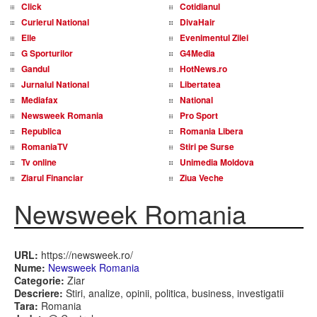
Click
Cotidianul
Curierul National
DivaHair
Elle
Evenimentul Zilei
G Sporturilor
G4Media
Gandul
HotNews.ro
Jurnalul National
Libertatea
Mediafax
National
Newsweek Romania
Pro Sport
Republica
Romania Libera
RomaniaTV
Stiri pe Surse
Tv online
Unimedia Moldova
Ziarul Financiar
Ziua Veche
Newsweek Romania
URL:
https://newsweek.ro/
Nume:
Newsweek Romania
Categorie:
Ziar
Descriere:
Stiri, analize, opinii, politica, business, investigatii
Tara:
Romania