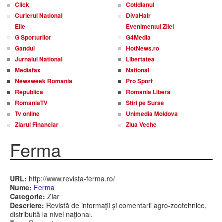
Click
Cotidianul
Curierul National
DivaHair
Elle
Evenimentul Zilei
G Sporturilor
G4Media
Gandul
HotNews.ro
Jurnalul National
Libertatea
Mediafax
National
Newsweek Romania
Pro Sport
Republica
Romania Libera
RomaniaTV
Stiri pe Surse
Tv online
Unimedia Moldova
Ziarul Financiar
Ziua Veche
Ferma
URL:
http://www.revista-ferma.ro/
Nume:
Ferma
Categorie:
Ziar
Descriere:
Revistă de informaţii şi comentarii agro-zootehnice,
distribuită la nivel naţional.