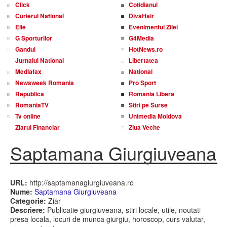
Click
Cotidianul
Curierul National
DivaHair
Elle
Evenimentul Zilei
G Sporturilor
G4Media
Gandul
HotNews.ro
Jurnalul National
Libertatea
Mediafax
National
Newsweek Romania
Pro Sport
Republica
Romania Libera
RomaniaTV
Stiri pe Surse
Tv online
Unimedia Moldova
Ziarul Financiar
Ziua Veche
Saptamana Giurgiuveana
URL:
http://saptamanagiurgiuveana.ro
Nume:
Saptamana Giurgiuveana
Categorie:
Ziar
Descriere:
Publicatie giurgiuveana, stiri locale, utile, noutati
presa locala, locuri de munca giurgiu, horoscop, curs valutar,