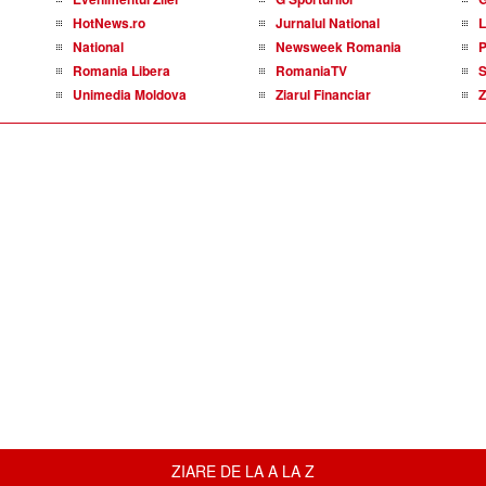
HotNews.ro
Jurnalul National
L
National
Newsweek Romania
P
Romania Libera
RomaniaTV
S
Unimedia Moldova
Ziarul Financiar
Z
ZIARE DE LA A LA Z