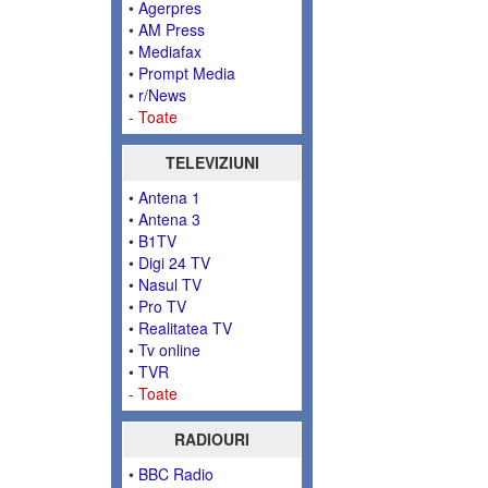
•
Agerpres
•
AM Press
•
Mediafax
•
Prompt Media
•
r/News
-
Toate
TELEVIZIUNI
•
Antena 1
•
Antena 3
•
B1TV
•
Digi 24 TV
•
Nasul TV
•
Pro TV
•
Realitatea TV
•
Tv online
•
TVR
-
Toate
RADIOURI
•
BBC Radio