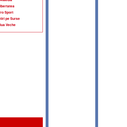
ibertatea
ro Sport
tiri pe Surse
iua Veche