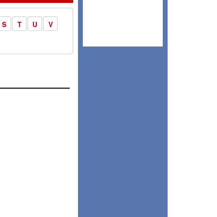
S
T
U
V