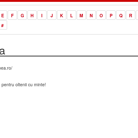
E
F
G
H
I
J
K
L
M
N
O
P
Q
R
#
a
ea.ro/
pentru oltenii cu minte!