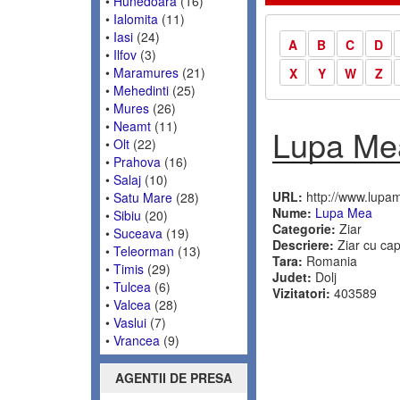
•
Hunedoara
(16)
•
Ialomita
(11)
•
Iasi
(24)
A
B
C
D
•
Ilfov
(3)
•
Maramures
(21)
X
Y
W
Z
•
Mehedinti
(25)
•
Mures
(26)
•
Neamt
(11)
Lupa Me
•
Olt
(22)
•
Prahova
(16)
•
Salaj
(10)
URL:
http://www.lupam
•
Satu Mare
(28)
Nume:
Lupa Mea
•
Sibiu
(20)
Categorie:
Ziar
•
Suceava
(19)
Descriere:
Ziar cu cap 
•
Teleorman
(13)
Tara:
Romania
•
Timis
(29)
Judet:
Dolj
•
Tulcea
(6)
Vizitatori:
403589
•
Valcea
(28)
•
Vaslui
(7)
•
Vrancea
(9)
AGENTII DE PRESA