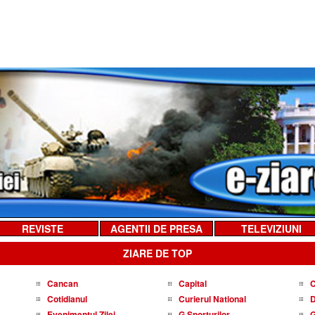
REVISTE
AGENTII DE PRESA
TELEVIZIUNI
ZIARE DE TOP
Cancan
Capital
C
Cotidianul
Curierul National
D
Evenimentul Zilei
G Sporturilor