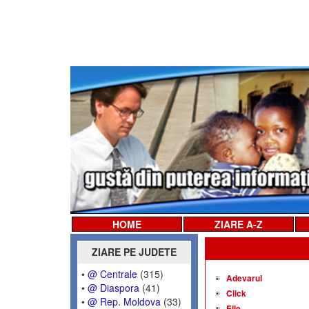
HOME
ZIARE A-Z
ZIARE PE JUDETE
•
@ Centrale
(315)
Adevarul
•
@ Diaspora
(41)
Click
•
@ Rep. Moldova
(33)
Elle