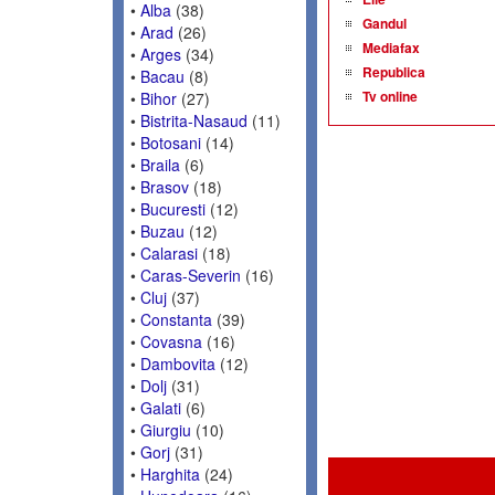
•
Alba
(38)
Gandul
•
Arad
(26)
Mediafax
•
Arges
(34)
Republica
•
Bacau
(8)
Tv online
•
Bihor
(27)
•
Bistrita-Nasaud
(11)
•
Botosani
(14)
•
Braila
(6)
•
Brasov
(18)
•
Bucuresti
(12)
•
Buzau
(12)
•
Calarasi
(18)
•
Caras-Severin
(16)
•
Cluj
(37)
•
Constanta
(39)
•
Covasna
(16)
•
Dambovita
(12)
•
Dolj
(31)
•
Galati
(6)
•
Giurgiu
(10)
•
Gorj
(31)
•
Harghita
(24)