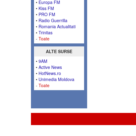
•
Europa FM
•
Kiss FM
•
PRO FM
•
Radio Guerrilla
•
Romania Actualitati
•
Trinitas
-
Toate
ALTE SURSE
•
9AM
•
Active News
•
HotNews.ro
•
Unimedia Moldova
-
Toate