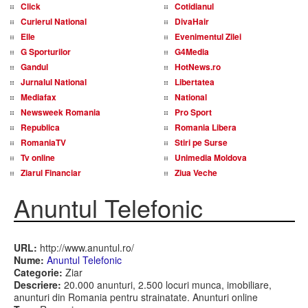
Click
Cotidianul
Curierul National
DivaHair
Elle
Evenimentul Zilei
G Sporturilor
G4Media
Gandul
HotNews.ro
Jurnalul National
Libertatea
Mediafax
National
Newsweek Romania
Pro Sport
Republica
Romania Libera
RomaniaTV
Stiri pe Surse
Tv online
Unimedia Moldova
Ziarul Financiar
Ziua Veche
Anuntul Telefonic
URL:
http://www.anuntul.ro/
Nume:
Anuntul Telefonic
Categorie:
Ziar
Descriere:
20.000 anunturi, 2.500 locuri munca, imobiliare,
anunturi din Romania pentru strainatate. Anunturi online