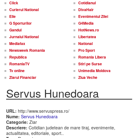
Click
Cotidianul
Curierul National
DivaHair
Elle
Evenimentul Zilei
G Sporturilor
G4Media
Gandul
HotNews.ro
Jurnalul National
Libertatea
Mediafax
National
Newsweek Romania
Pro Sport
Republica
Romania Libera
RomaniaTV
Stiri pe Surse
Tv online
Unimedia Moldova
Ziarul Financiar
Ziua Veche
Servus Hunedoara
URL:
http://www.servuspress.ro/
Nume:
Servus Hunedoara
Categorie:
Ziar
Descriere:
Cotidian judetean de mare tiraj, evenimente,
actualitatea, editoriale, sport..