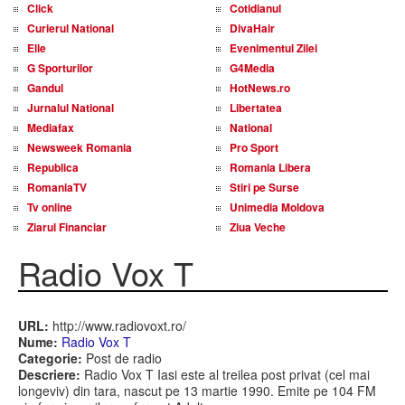
Click
Cotidianul
Curierul National
DivaHair
Elle
Evenimentul Zilei
G Sporturilor
G4Media
Gandul
HotNews.ro
Jurnalul National
Libertatea
Mediafax
National
Newsweek Romania
Pro Sport
Republica
Romania Libera
RomaniaTV
Stiri pe Surse
Tv online
Unimedia Moldova
Ziarul Financiar
Ziua Veche
Radio Vox T
URL:
http://www.radiovoxt.ro/
Nume:
Radio Vox T
Categorie:
Post de radio
Descriere:
Radio Vox T Iasi este al treilea post privat (cel mai
longeviv) din tara, nascut pe 13 martie 1990. Emite pe 104 FM