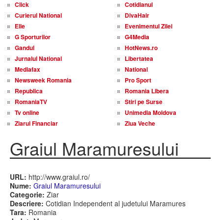
Click
Cotidianul
Curierul National
DivaHair
Elle
Evenimentul Zilei
G Sporturilor
G4Media
Gandul
HotNews.ro
Jurnalul National
Libertatea
Mediafax
National
Newsweek Romania
Pro Sport
Republica
Romania Libera
RomaniaTV
Stiri pe Surse
Tv online
Unimedia Moldova
Ziarul Financiar
Ziua Veche
Graiul Maramuresului
URL:
http://www.graiul.ro/
Nume:
Graiul Maramuresului
Categorie:
Ziar
Descriere:
Cotidian Independent al judetului Maramures
Tara:
Romania