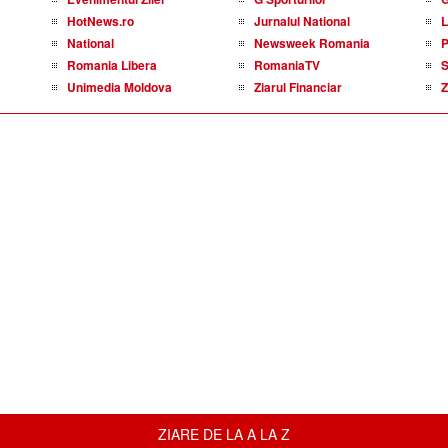
HotNews.ro
Jurnalul National
L
National
Newsweek Romania
P
Romania Libera
RomaniaTV
S
Unimedia Moldova
Ziarul Financiar
Z
ZIARE DE LA A LA Z