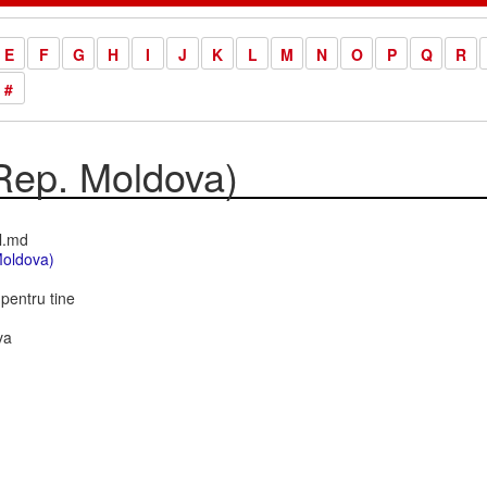
E
F
G
H
I
J
K
L
M
N
O
P
Q
R
#
Rep. Moldova)
l.md
Moldova)
pentru tine
va