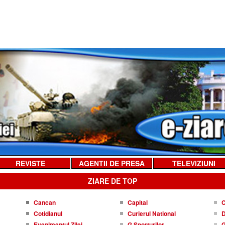
REVISTE
AGENTII DE PRESA
TELEVIZIUNI
ZIARE DE TOP
Cancan
Capital
C
Cotidianul
Curierul National
D
Evenimentul Zilei
G Sporturilor