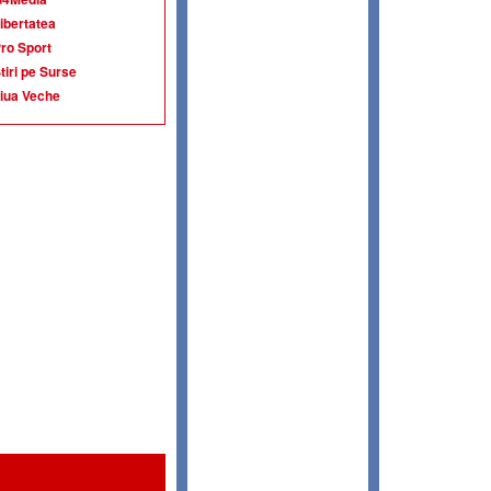
ibertatea
ro Sport
tiri pe Surse
iua Veche