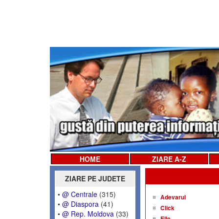
HOME
ZIARE A-Z
ZIARE PE JUDETE
•
@ Centrale
(315)
Adevarul
•
@ Diaspora
(41)
Click
•
@ Rep. Moldova
(33)
Elle