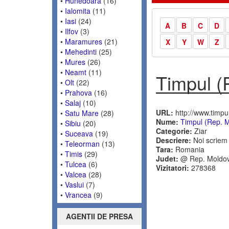
•
Hunedoara
(16)
•
Ialomita
(11)
•
Iasi
(24)
A
B
C
D
•
Ilfov
(3)
•
Maramures
(21)
X
Y
W
Z
•
Mehedinti
(25)
•
Mures
(26)
•
Neamt
(11)
Timpul (
•
Olt
(22)
•
Prahova
(16)
•
Salaj
(10)
URL:
http://www.timpu
•
Satu Mare
(28)
Nume:
Timpul (Rep. 
•
Sibiu
(20)
Categorie:
Ziar
•
Suceava
(19)
Descriere:
Noi scriem 
•
Teleorman
(13)
Tara:
Romania
•
Timis
(29)
Judet:
@ Rep. Moldo
•
Tulcea
(6)
Vizitatori:
278368
•
Valcea
(28)
•
Vaslui
(7)
•
Vrancea
(9)
AGENTII DE PRESA