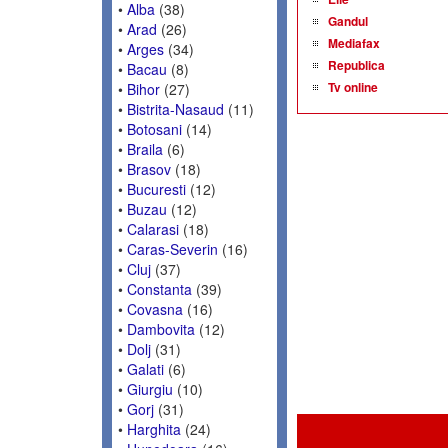
•
Alba
(38)
Gandul
•
Arad
(26)
Mediafax
•
Arges
(34)
Republica
•
Bacau
(8)
Tv online
•
Bihor
(27)
•
Bistrita-Nasaud
(11)
•
Botosani
(14)
•
Braila
(6)
•
Brasov
(18)
•
Bucuresti
(12)
•
Buzau
(12)
•
Calarasi
(18)
•
Caras-Severin
(16)
•
Cluj
(37)
•
Constanta
(39)
•
Covasna
(16)
•
Dambovita
(12)
•
Dolj
(31)
•
Galati
(6)
•
Giurgiu
(10)
•
Gorj
(31)
•
Harghita
(24)