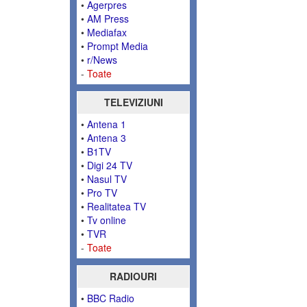
•
Agerpres
•
AM Press
•
Mediafax
•
Prompt Media
•
r/News
-
Toate
TELEVIZIUNI
•
Antena 1
•
Antena 3
•
B1TV
•
Digi 24 TV
•
Nasul TV
•
Pro TV
•
Realitatea TV
•
Tv online
•
TVR
-
Toate
RADIOURI
•
BBC Radio