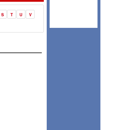
S
T
U
V