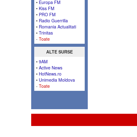
•
Europa FM
•
Kiss FM
•
PRO FM
•
Radio Guerrilla
•
Romania Actualitati
•
Trinitas
-
Toate
ALTE SURSE
•
9AM
•
Active News
•
HotNews.ro
•
Unimedia Moldova
-
Toate