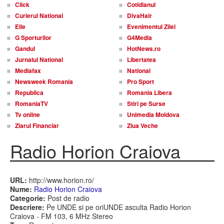
Click
Cotidianul
Curierul National
DivaHair
Elle
Evenimentul Zilei
G Sporturilor
G4Media
Gandul
HotNews.ro
Jurnalul National
Libertatea
Mediafax
National
Newsweek Romania
Pro Sport
Republica
Romania Libera
RomaniaTV
Stiri pe Surse
Tv online
Unimedia Moldova
Ziarul Financiar
Ziua Veche
Radio Horion Craiova
URL:
http://www.horion.ro/
Nume:
Radio Horion Craiova
Categorie:
Post de radio
Descriere:
Pe UNDE si pe oriUNDE asculta Radio Horion
Craiova - FM 103, 6 MHz Stereo