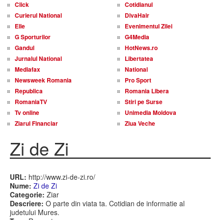
Click
Cotidianul
Curierul National
DivaHair
Elle
Evenimentul Zilei
G Sporturilor
G4Media
Gandul
HotNews.ro
Jurnalul National
Libertatea
Mediafax
National
Newsweek Romania
Pro Sport
Republica
Romania Libera
RomaniaTV
Stiri pe Surse
Tv online
Unimedia Moldova
Ziarul Financiar
Ziua Veche
Zi de Zi
URL:
http://www.zi-de-zi.ro/
Nume:
Zi de Zi
Categorie:
Ziar
Descriere:
O parte din viata ta. Cotidian de informatie al
judetului Mures.