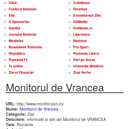
Click
Cotidianul
Curierul National
DivaHair
Elle
Evenimentul Zilei
G Sporturilor
G4Media
Gandul
HotNews.ro
Jurnalul National
Libertatea
Mediafax
National
Newsweek Romania
Pro Sport
Republica
Romania Libera
RomaniaTV
Stiri pe Surse
Tv online
Unimedia Moldova
Ziarul Financiar
Ziua Veche
Monitorul de Vrancea
URL:
http://www.monitorulvn.ro/
Nume:
Monitorul de Vrancea
Categorie:
Ziar
Descriere:
Informatii si stiri din Monitorul de VRANCEA
Tara:
Romania