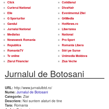
Click
Cotidianul
Curierul National
DivaHair
Elle
Evenimentul Zilei
G Sporturilor
G4Media
Gandul
HotNews.ro
Jurnalul National
Libertatea
Mediafax
National
Newsweek Romania
Pro Sport
Republica
Romania Libera
RomaniaTV
Stiri pe Surse
Tv online
Unimedia Moldova
Ziarul Financiar
Ziua Veche
Jurnalul de Botosani
URL:
http://www.jurnalulbtd.ro/
Nume:
Jurnalul de Botosani
Categorie:
Ziar
Descriere:
Noi suntem alaturi de tine
Tara:
Romania