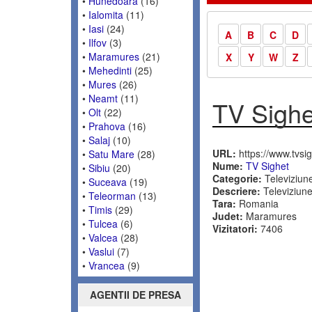
•
Hunedoara
(16)
•
Ialomita
(11)
•
Iasi
(24)
A
B
C
D
•
Ilfov
(3)
•
Maramures
(21)
X
Y
W
Z
•
Mehedinti
(25)
•
Mures
(26)
•
Neamt
(11)
TV Sighe
•
Olt
(22)
•
Prahova
(16)
•
Salaj
(10)
URL:
https://www.tvsig
•
Satu Mare
(28)
Nume:
TV Sighet
•
Sibiu
(20)
Categorie:
Televiziun
•
Suceava
(19)
Descriere:
Televiziune
•
Teleorman
(13)
Tara:
Romania
•
Timis
(29)
Judet:
Maramures
•
Tulcea
(6)
Vizitatori:
7406
•
Valcea
(28)
•
Vaslui
(7)
•
Vrancea
(9)
AGENTII DE PRESA