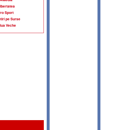
ibertatea
ro Sport
tiri pe Surse
iua Veche