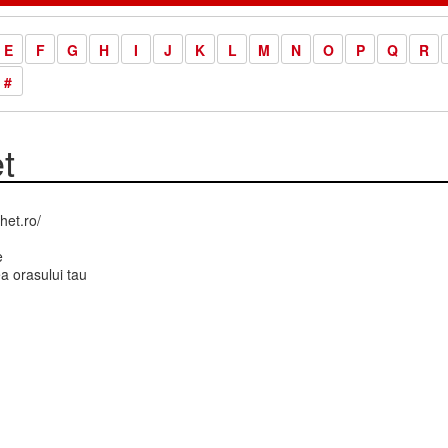
E
F
G
H
I
J
K
L
M
N
O
P
Q
R
#
t
het.ro/
e
a orasului tau