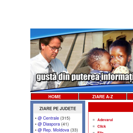
HOME
ZIARE A-Z
ZIARE PE JUDETE
•
@ Centrale
(315)
Adevarul
•
@ Diaspora
(41)
Click
•
@ Rep. Moldova
(33)
Elle