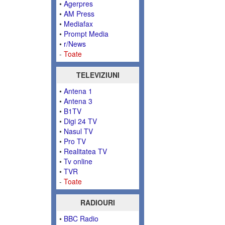
•
Agerpres
•
AM Press
•
Mediafax
•
Prompt Media
•
r/News
-
Toate
TELEVIZIUNI
•
Antena 1
•
Antena 3
•
B1TV
•
Digi 24 TV
•
Nasul TV
•
Pro TV
•
Realitatea TV
•
Tv online
•
TVR
-
Toate
RADIOURI
•
BBC Radio