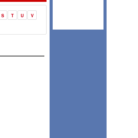
S
T
U
V