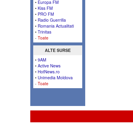
•
Europa FM
•
Kiss FM
•
PRO FM
•
Radio Guerrilla
•
Romania Actualitati
•
Trinitas
-
Toate
ALTE SURSE
•
9AM
•
Active News
•
HotNews.ro
•
Unimedia Moldova
-
Toate