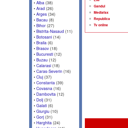
•
Alba
(38)
Gandul
•
Arad
(26)
Mediafax
•
Arges
(34)
Republica
•
Bacau
(8)
Tv online
•
Bihor
(27)
•
Bistrita-Nasaud
(11)
•
Botosani
(14)
•
Braila
(6)
•
Brasov
(18)
•
Bucuresti
(12)
•
Buzau
(12)
•
Calarasi
(18)
•
Caras-Severin
(16)
•
Cluj
(37)
•
Constanta
(39)
•
Covasna
(16)
•
Dambovita
(12)
•
Dolj
(31)
•
Galati
(6)
•
Giurgiu
(10)
•
Gorj
(31)
•
Harghita
(24)