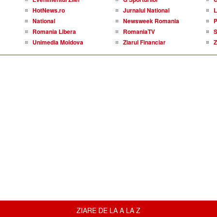
HotNews.ro
Jurnalul National
L
National
Newsweek Romania
P
Romania Libera
RomaniaTV
S
Unimedia Moldova
Ziarul Financiar
Z
ZIARE DE LA A LA Z