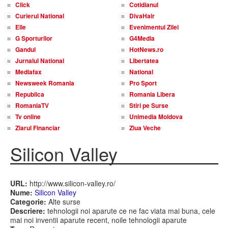
Click
Cotidianul
Curierul National
DivaHair
Elle
Evenimentul Zilei
G Sporturilor
G4Media
Gandul
HotNews.ro
Jurnalul National
Libertatea
Mediafax
National
Newsweek Romania
Pro Sport
Republica
Romania Libera
RomaniaTV
Stiri pe Surse
Tv online
Unimedia Moldova
Ziarul Financiar
Ziua Veche
Silicon Valley
URL:
http://www.silicon-valley.ro/
Nume:
Silicon Valley
Categorie:
Alte surse
Descriere:
tehnologii noi aparute ce ne fac viata mai buna, cele
mai noi inventii aparute recent, noile tehnologii aparute