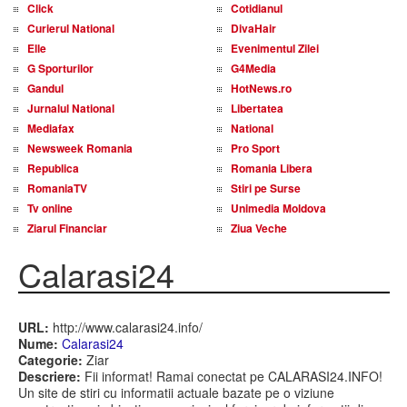
Click
Cotidianul
Curierul National
DivaHair
Elle
Evenimentul Zilei
G Sporturilor
G4Media
Gandul
HotNews.ro
Jurnalul National
Libertatea
Mediafax
National
Newsweek Romania
Pro Sport
Republica
Romania Libera
RomaniaTV
Stiri pe Surse
Tv online
Unimedia Moldova
Ziarul Financiar
Ziua Veche
Calarasi24
URL:
http://www.calarasi24.info/
Nume:
Calarasi24
Categorie:
Ziar
Descriere:
Fii informat! Ramai conectat pe CALARASI24.INFO!
Un site de stiri cu informatii actuale bazate pe o viziune