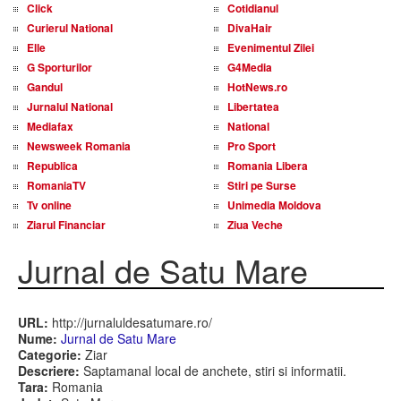
Click
Cotidianul
Curierul National
DivaHair
Elle
Evenimentul Zilei
G Sporturilor
G4Media
Gandul
HotNews.ro
Jurnalul National
Libertatea
Mediafax
National
Newsweek Romania
Pro Sport
Republica
Romania Libera
RomaniaTV
Stiri pe Surse
Tv online
Unimedia Moldova
Ziarul Financiar
Ziua Veche
Jurnal de Satu Mare
URL:
http://jurnaluldesatumare.ro/
Nume:
Jurnal de Satu Mare
Categorie:
Ziar
Descriere:
Saptamanal local de anchete, stiri si informatii.
Tara:
Romania